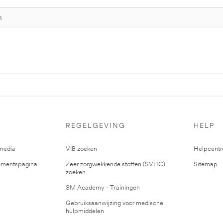
REGELGEVING
HELP
media
VIB zoeken
Helpcent
mentspagina
Zeer zorgwekkende stoffen (SVHC)
Sitemap
zoeken
3M Academy - Trainingen
Gebruiksaanwijzing voor medische
hulpmiddelen