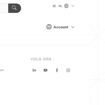
BE - NL
Account
VOLG ONS
rum