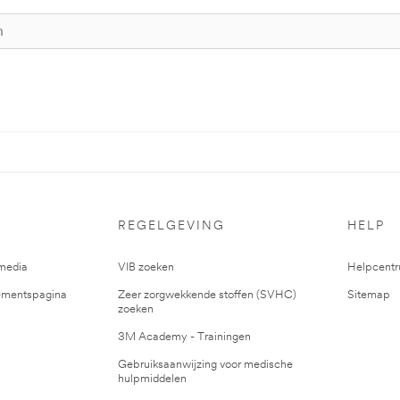
REGELGEVING
HELP
media
VIB zoeken
Helpcent
mentspagina
Zeer zorgwekkende stoffen (SVHC)
Sitemap
zoeken
3M Academy - Trainingen
Gebruiksaanwijzing voor medische
hulpmiddelen