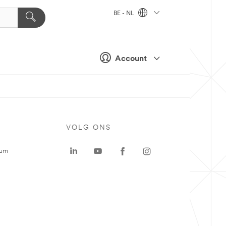
BE - NL
Account
VOLG ONS
rum