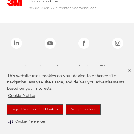
Cookie-voorkeuren
© 3M 2026. Alle rechten voorbehouden.
De bovenstaande merken zijn handelsmerken van 3M.we
This website uses cookies on your device to enhance site
navigation, analyze site usage, and deliver you advertisements
based on your interests.
Cookie Notice
Reject Non-Essential Cookies
Accept Cookies
Cookie Preferences