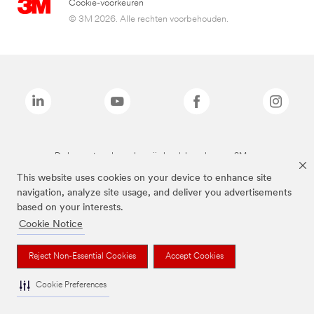
Cookie-voorkeuren
© 3M 2026. Alle rechten voorbehouden.
De bovenstaande merken zijn handelsmerken van 3M.we
This website uses cookies on your device to enhance site
navigation, analyze site usage, and deliver you advertisements
based on your interests.
Cookie Notice
Reject Non-Essential Cookies
Accept Cookies
Cookie Preferences