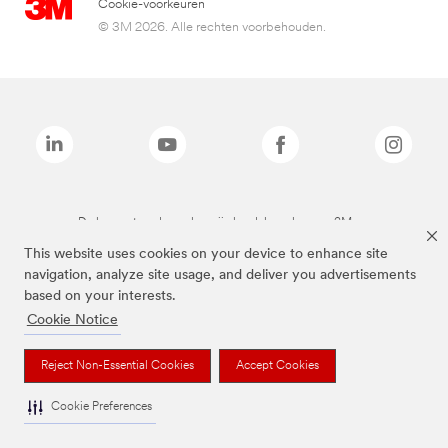
Cookie-voorkeuren
© 3M 2026. Alle rechten voorbehouden.
De bovenstaande merken zijn handelsmerken van 3M.we
This website uses cookies on your device to enhance site
navigation, analyze site usage, and deliver you advertisements
based on your interests.
Cookie Notice
Reject Non-Essential Cookies
Accept Cookies
Cookie Preferences