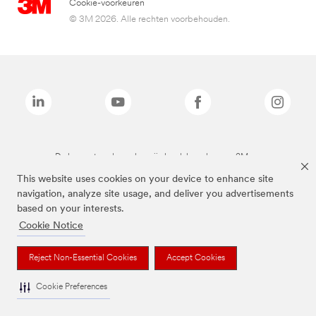
Cookie-voorkeuren
© 3M 2026. Alle rechten voorbehouden.
De bovenstaande merken zijn handelsmerken van 3M.we
This website uses cookies on your device to enhance site
navigation, analyze site usage, and deliver you advertisements
based on your interests.
Cookie Notice
Reject Non-Essential Cookies
Accept Cookies
Cookie Preferences