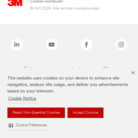
Cookie-voorkeuren
© 3M 2026. Alle rechten voorbehouden.
De bovenstaande merken zijn handelsmerken van 3M.we
This website uses cookies on your device to enhance site
navigation, analyze site usage, and deliver you advertisements
based on your interests.
Cookie Notice
Reject Non-Essential Cookies
Accept Cookies
Cookie Preferences