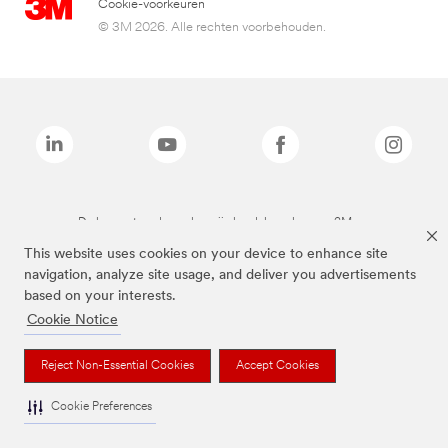
Cookie-voorkeuren
© 3M 2026. Alle rechten voorbehouden.
De bovenstaande merken zijn handelsmerken van 3M.we
This website uses cookies on your device to enhance site
navigation, analyze site usage, and deliver you advertisements
based on your interests.
Cookie Notice
Reject Non-Essential Cookies
Accept Cookies
Cookie Preferences