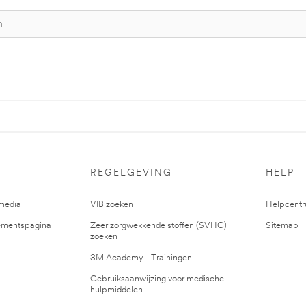
REGELGEVING
HELP
media
VIB zoeken
Helpcent
mentspagina
Zeer zorgwekkende stoffen (SVHC)
Sitemap
zoeken
3M Academy - Trainingen
Gebruiksaanwijzing voor medische
hulpmiddelen