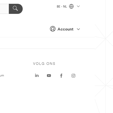
BE - NL
Account
VOLG ONS
rum