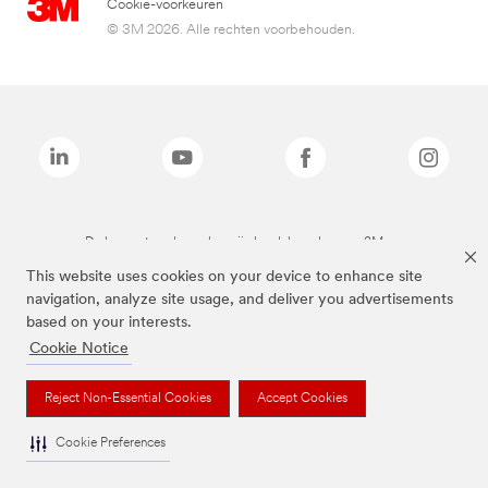
Cookie-voorkeuren
© 3M 2026. Alle rechten voorbehouden.
De bovenstaande merken zijn handelsmerken van 3M.we
This website uses cookies on your device to enhance site
navigation, analyze site usage, and deliver you advertisements
based on your interests.
Cookie Notice
Reject Non-Essential Cookies
Accept Cookies
Cookie Preferences