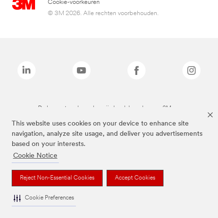
Cookie-voorkeuren
© 3M 2026. Alle rechten voorbehouden.
De bovenstaande merken zijn handelsmerken van 3M.we
This website uses cookies on your device to enhance site
navigation, analyze site usage, and deliver you advertisements
based on your interests.
Cookie Notice
Reject Non-Essential Cookies
Accept Cookies
Cookie Preferences