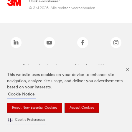
Cookie-voorkeuren
© 3M 2026. Alle rechten voorbehouden.
De bovenstaande merken zijn handelsmerken van 3M.we
This website uses cookies on your device to enhance site
navigation, analyze site usage, and deliver you advertisements
based on your interests.
Cookie Notice
Reject Non-Essential Cookies
Accept Cookies
Cookie Preferences