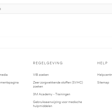
REGELGEVING
HELP
media
VIB zoeken
Helpcent
mentspagina
Zeer zorgwekkende stoffen (SVHC)
Sitemap
zoeken
3M Academy - Trainingen
Gebruiksaanwijzing voor medische
hulpmiddelen