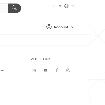
BE - NL
Account
VOLG ONS
rum