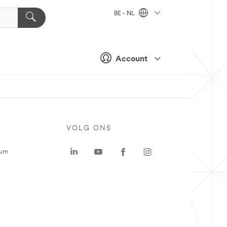
BE - NL
Account
VOLG ONS
rum