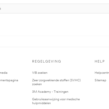
REGELGEVING
HELP
media
VIB zoeken
Helpcent
mentspagina
Zeer zorgwekkende stoffen (SVHC)
Sitemap
zoeken
3M Academy - Trainingen
Gebruiksaanwijzing voor medische
hulpmiddelen