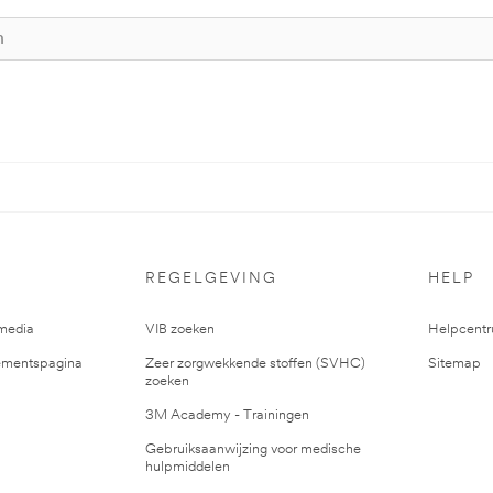
REGELGEVING
HELP
media
VIB zoeken
Helpcent
mentspagina
Zeer zorgwekkende stoffen (SVHC)
Sitemap
zoeken
3M Academy - Trainingen
Gebruiksaanwijzing voor medische
hulpmiddelen