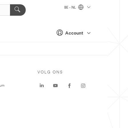
BE - NL
Account
VOLG ONS
rum