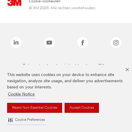
Cookie-voorkeuren
© 3M 2026. Alle rechten voorbehouden.
De bovenstaande merken zijn handelsmerken van 3M.we
This website uses cookies on your device to enhance site
navigation, analyze site usage, and deliver you advertisements
based on your interests.
Cookie Notice
Reject Non-Essential Cookies
Accept Cookies
Cookie Preferences