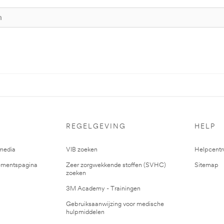
REGELGEVING
HELP
media
VIB zoeken
Helpcent
mentspagina
Zeer zorgwekkende stoffen (SVHC)
Sitemap
zoeken
3M Academy - Trainingen
Gebruiksaanwijzing voor medische
hulpmiddelen