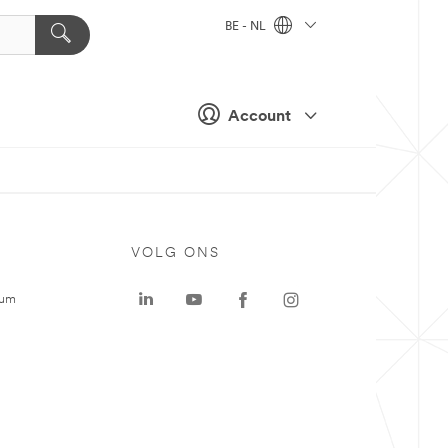
BE - NL
Account
VOLG ONS
rum