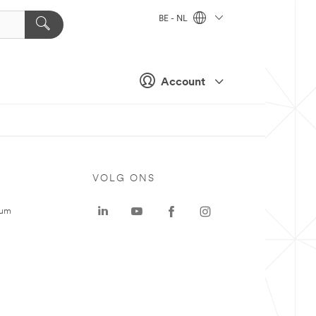
BE - NL
Account
VOLG ONS
rum