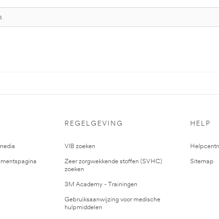
REGELGEVING
HELP
media
VIB zoeken
Helpcent
mentspagina
Zeer zorgwekkende stoffen (SVHC)
Sitemap
zoeken
3M Academy - Trainingen
Gebruiksaanwijzing voor medische
hulpmiddelen