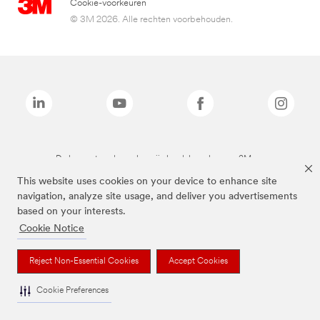
Cookie-voorkeuren
© 3M 2026. Alle rechten voorbehouden.
De bovenstaande merken zijn handelsmerken van 3M.we
This website uses cookies on your device to enhance site
navigation, analyze site usage, and deliver you advertisements
based on your interests.
Cookie Notice
Reject Non-Essential Cookies
Accept Cookies
Cookie Preferences