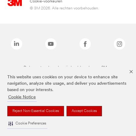
Cookie-voorkeuren
© 3M 2026. Alle rechten voorbehouden.
De bovenstaande merken zijn handelsmerken van 3M.we
This website uses cookies on your device to enhance site
navigation, analyze site usage, and deliver you advertisements
based on your interests.
Cookie Notice
Reject Non-Essential Cookies
Accept Cookies
Cookie Preferences