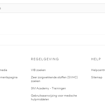
REGELGEVING
HELP
media
VIB zoeken
Helpcent
mentspagina
Zeer zorgwekkende stoffen (SVHC)
Sitemap
zoeken
3M Academy - Trainingen
Gebruiksaanwijzing voor medische
hulpmiddelen