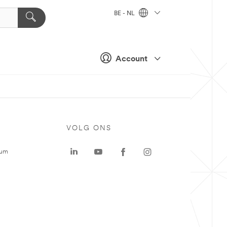
BE - NL
Account
VOLG ONS
rum