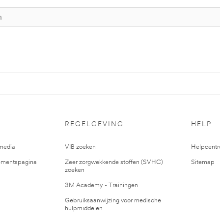
REGELGEVING
HELP
media
VIB zoeken
Helpcent
mentspagina
Zeer zorgwekkende stoffen (SVHC)
Sitemap
zoeken
3M Academy - Trainingen
Gebruiksaanwijzing voor medische
hulpmiddelen