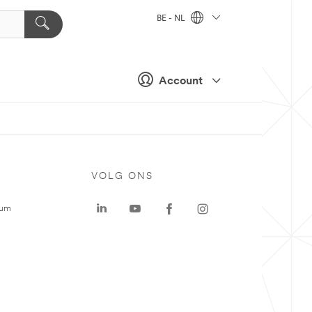
BE - NL
Account
VOLG ONS
rum