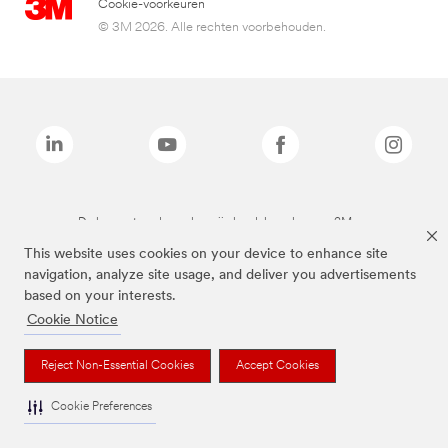
Cookie-voorkeuren
© 3M 2026. Alle rechten voorbehouden.
De bovenstaande merken zijn handelsmerken van 3M.we
This website uses cookies on your device to enhance site
navigation, analyze site usage, and deliver you advertisements
based on your interests.
Cookie Notice
Reject Non-Essential Cookies
Accept Cookies
Cookie Preferences