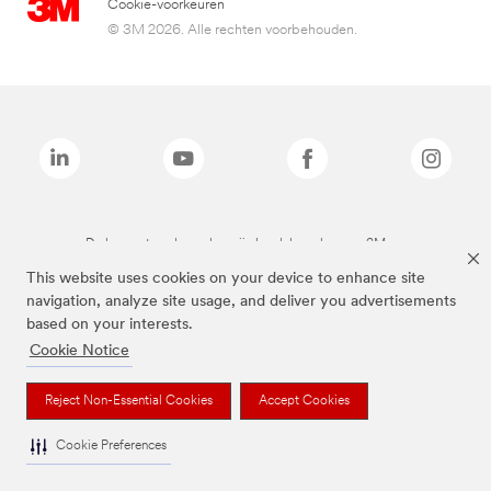
Cookie-voorkeuren
© 3M 2026. Alle rechten voorbehouden.
De bovenstaande merken zijn handelsmerken van 3M.we
This website uses cookies on your device to enhance site
navigation, analyze site usage, and deliver you advertisements
based on your interests.
Cookie Notice
Reject Non-Essential Cookies
Accept Cookies
Cookie Preferences