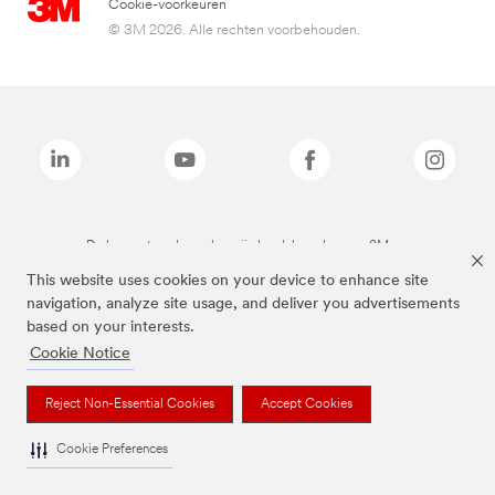
Cookie-voorkeuren
© 3M 2026. Alle rechten voorbehouden.
De bovenstaande merken zijn handelsmerken van 3M.we
This website uses cookies on your device to enhance site
navigation, analyze site usage, and deliver you advertisements
based on your interests.
Cookie Notice
Reject Non-Essential Cookies
Accept Cookies
Cookie Preferences