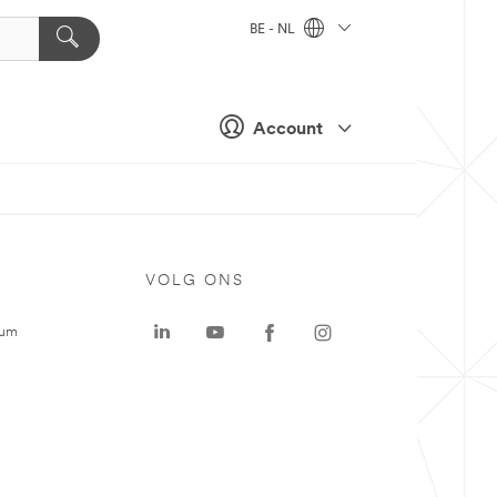
BE - NL
Account
VOLG ONS
rum