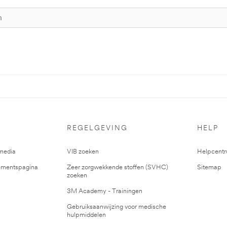
REGELGEVING
HELP
media
VIB zoeken
Helpcent
mentspagina
Zeer zorgwekkende stoffen (SVHC)
Sitemap
zoeken
3M Academy - Trainingen
Gebruiksaanwijzing voor medische
hulpmiddelen