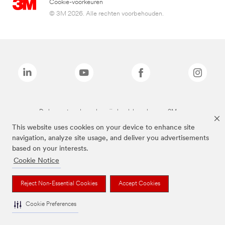
Cookie-voorkeuren
© 3M 2026. Alle rechten voorbehouden.
De bovenstaande merken zijn handelsmerken van 3M.we
This website uses cookies on your device to enhance site
navigation, analyze site usage, and deliver you advertisements
based on your interests.
Cookie Notice
Reject Non-Essential Cookies
Accept Cookies
Cookie Preferences