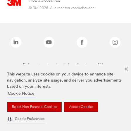
Cookie-voorkeuren
© 3M 2026. Alle rechten voorbehouden.
De bovenstaande merken zijn handelsmerken van 3M.we
This website uses cookies on your device to enhance site
navigation, analyze site usage, and deliver you advertisements
based on your interests.
Cookie Notice
Reject Non-Essential Cookies
Accept Cookies
Cookie Preferences