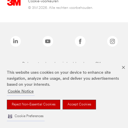
Cookie-voorkeuren
© 3M 2026. Alle rechten voorbehouden.
De bovenstaande merken zijn handelsmerken van 3M.we
This website uses cookies on your device to enhance site
navigation, analyze site usage, and deliver you advertisements
based on your interests.
Cookie Notice
Reject Non-Essential Cookies
Accept Cookies
Cookie Preferences