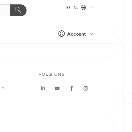
BE - NL
Account
VOLG ONS
rum