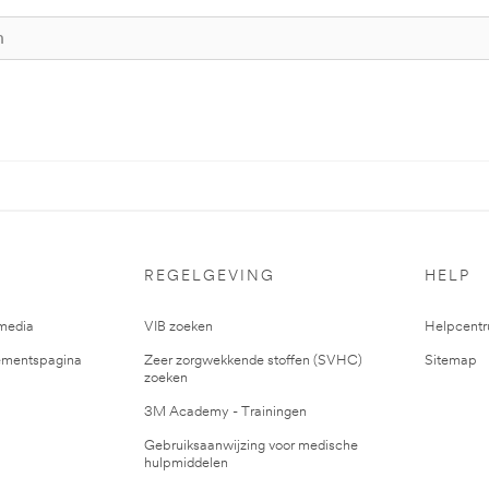
REGELGEVING
HELP
media
VIB zoeken
Helpcent
mentspagina
Zeer zorgwekkende stoffen (SVHC)
Sitemap
zoeken
3M Academy - Trainingen
Gebruiksaanwijzing voor medische
hulpmiddelen