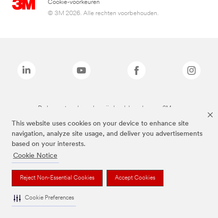
Cookie-voorkeuren
© 3M 2026. Alle rechten voorbehouden.
De bovenstaande merken zijn handelsmerken van 3M.we
This website uses cookies on your device to enhance site
navigation, analyze site usage, and deliver you advertisements
based on your interests.
Cookie Notice
Reject Non-Essential Cookies
Accept Cookies
Cookie Preferences