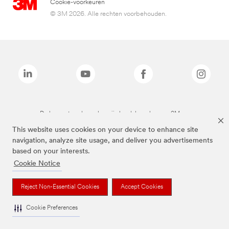
Cookie-voorkeuren
© 3M 2026. Alle rechten voorbehouden.
De bovenstaande merken zijn handelsmerken van 3M.we
This website uses cookies on your device to enhance site
navigation, analyze site usage, and deliver you advertisements
based on your interests.
Cookie Notice
Reject Non-Essential Cookies
Accept Cookies
Cookie Preferences