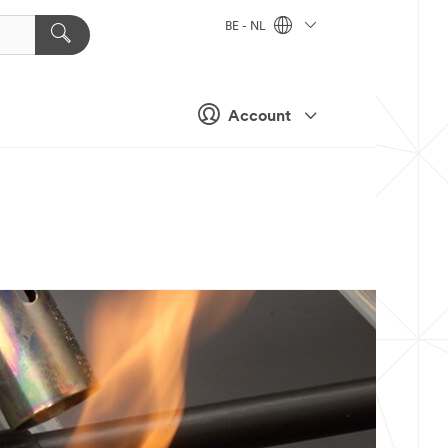
BE - NL
Account