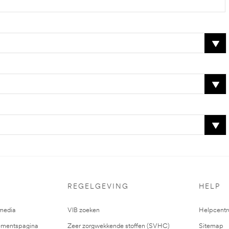
REGELGEVING
HELP
media
VIB zoeken
Helpcent
mentspagina
Zeer zorgwekkende stoffen (SVHC)
Sitemap