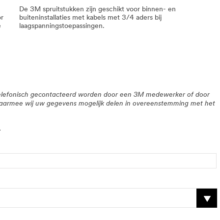
De 3M spruitstukken zijn geschikt voor binnen- en
or
buiteninstallaties met kabels met 3/4 aders bij
e
laagspanningstoepassingen.
l/telefonisch gecontacteerd worden door een 3M medewerker of door
waarmee wij uw gegevens mogelijk delen in overeenstemming met het
.