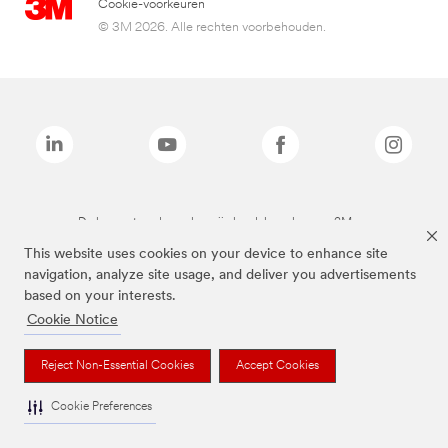
Cookie-voorkeuren
© 3M 2026. Alle rechten voorbehouden.
De bovenstaande merken zijn handelsmerken van 3M.we
This website uses cookies on your device to enhance site
navigation, analyze site usage, and deliver you advertisements
based on your interests.
Cookie Notice
Reject Non-Essential Cookies
Accept Cookies
Cookie Preferences