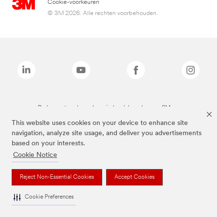
Cookie-voorkeuren
© 3M 2026. Alle rechten voorbehouden.
De bovenstaande merken zijn handelsmerken van 3M.we
This website uses cookies on your device to enhance site
navigation, analyze site usage, and deliver you advertisements
based on your interests.
Cookie Notice
Reject Non-Essential Cookies
Accept Cookies
Cookie Preferences