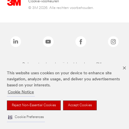
Cookie-voorkeuren
© 3M 2026. Alle rechten voorbehouden.
De bovenstaande merken zijn handelsmerken van 3M.we
This website uses cookies on your device to enhance site
navigation, analyze site usage, and deliver you advertisements
based on your interests.
Cookie Notice
Reject Non-Essential Cookies
Accept Cookies
Cookie Preferences