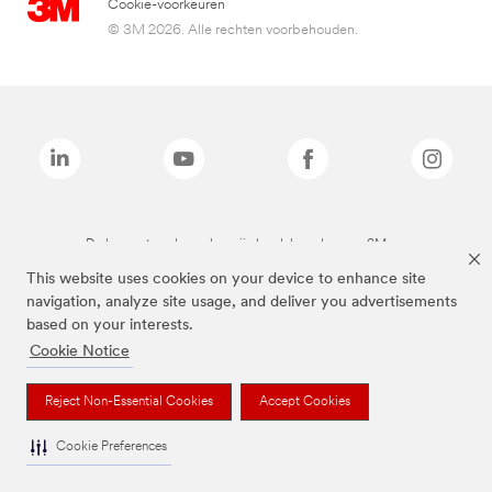
Cookie-voorkeuren
© 3M 2026. Alle rechten voorbehouden.
De bovenstaande merken zijn handelsmerken van 3M.we
This website uses cookies on your device to enhance site
navigation, analyze site usage, and deliver you advertisements
based on your interests.
Cookie Notice
Reject Non-Essential Cookies
Accept Cookies
Cookie Preferences