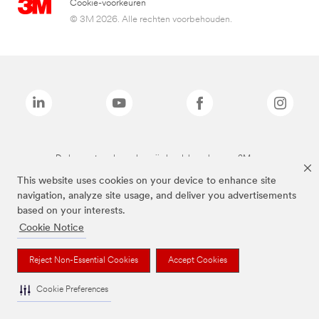
Cookie-voorkeuren
© 3M 2026. Alle rechten voorbehouden.
De bovenstaande merken zijn handelsmerken van 3M.we
This website uses cookies on your device to enhance site
navigation, analyze site usage, and deliver you advertisements
based on your interests.
Cookie Notice
Reject Non-Essential Cookies
Accept Cookies
Cookie Preferences