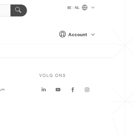
BE - NL
Account
VOLG ONS
rum