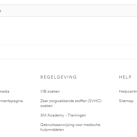
REGELGEVING
HELP
media
VIB zoeken
Helpcent
mentspagina
Zeer zorgwekkende stoffen (SVHC)
Sitemap
zoeken
3M Academy - Trainingen
Gebruiksaanwijzing voor medische
hulpmiddelen