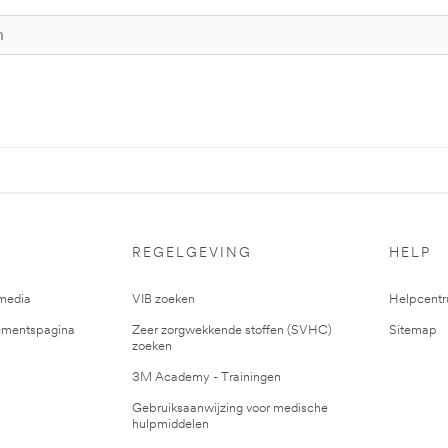
REGELGEVING
HELP
media
VIB zoeken
Helpcent
mentspagina
Zeer zorgwekkende stoffen (SVHC)
Sitemap
zoeken
3M Academy - Trainingen
Gebruiksaanwijzing voor medische
hulpmiddelen