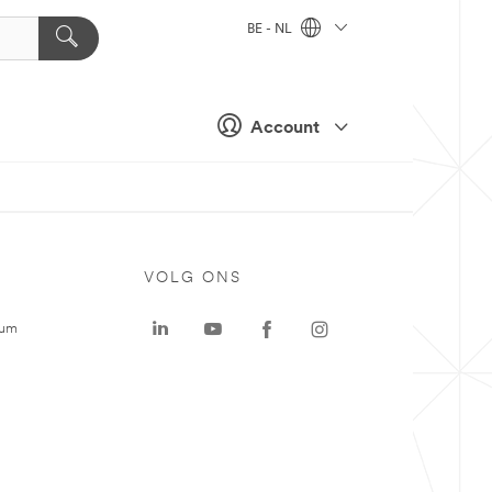
BE - NL
Account
VOLG ONS
rum