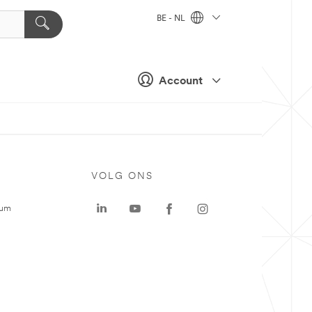
BE - NL
Account
VOLG ONS
rum