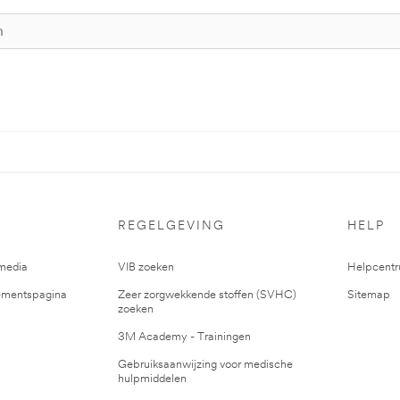
REGELGEVING
HELP
media
VIB zoeken
Helpcent
mentspagina
Zeer zorgwekkende stoffen (SVHC)
Sitemap
zoeken
3M Academy - Trainingen
Gebruiksaanwijzing voor medische
hulpmiddelen