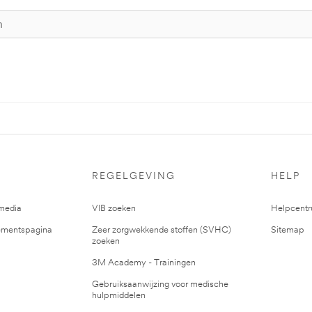
REGELGEVING
HELP
media
VIB zoeken
Helpcent
mentspagina
Zeer zorgwekkende stoffen (SVHC)
Sitemap
zoeken
3M Academy - Trainingen
Gebruiksaanwijzing voor medische
hulpmiddelen