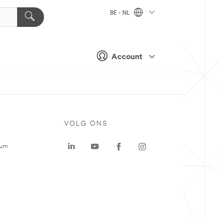
BE - NL
Account
VOLG ONS
rum