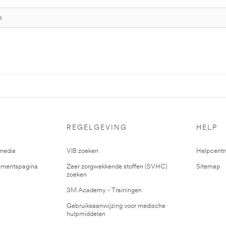
REGELGEVING
HELP
media
VIB zoeken
Helpcent
mentspagina
Zeer zorgwekkende stoffen (SVHC)
Sitemap
zoeken
3M Academy - Trainingen
Gebruiksaanwijzing voor medische
hulpmiddelen