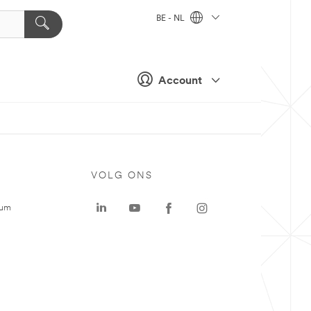
BE - NL
Account
VOLG ONS
rum