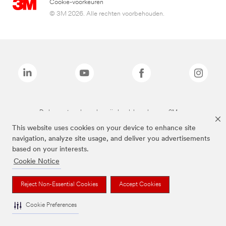
Cookie-voorkeuren
© 3M 2026. Alle rechten voorbehouden.
De bovenstaande merken zijn handelsmerken van 3M.we
This website uses cookies on your device to enhance site
navigation, analyze site usage, and deliver you advertisements
based on your interests.
Cookie Notice
Reject Non-Essential Cookies
Accept Cookies
Cookie Preferences