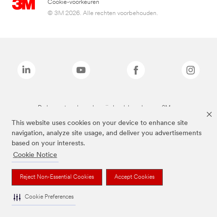
Cookie-voorkeuren
© 3M 2026. Alle rechten voorbehouden.
De bovenstaande merken zijn handelsmerken van 3M.we
This website uses cookies on your device to enhance site
navigation, analyze site usage, and deliver you advertisements
based on your interests.
Cookie Notice
Reject Non-Essential Cookies
Accept Cookies
Cookie Preferences