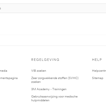
REGELGEVING
HELP
media
VIB zoeken
Helpcent
mentspagina
Zeer zorgwekkende stoffen (SVHC)
Sitemap
zoeken
3M Academy - Trainingen
Gebruiksaanwijzing voor medische
hulpmiddelen