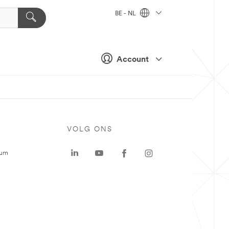
BE - NL
Account
VOLG ONS
rum