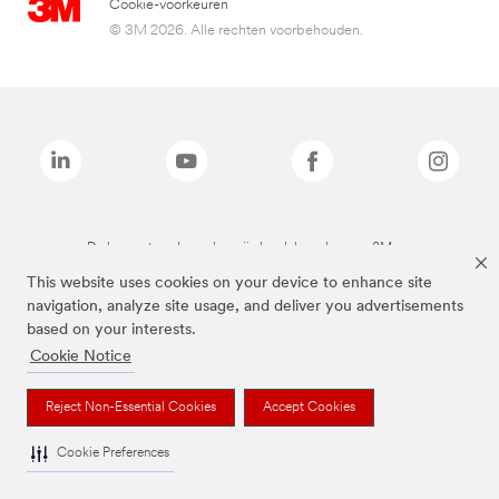
Cookie-voorkeuren
© 3M 2026. Alle rechten voorbehouden.
De bovenstaande merken zijn handelsmerken van 3M.we
This website uses cookies on your device to enhance site
navigation, analyze site usage, and deliver you advertisements
based on your interests.
Cookie Notice
Reject Non-Essential Cookies
Accept Cookies
Cookie Preferences