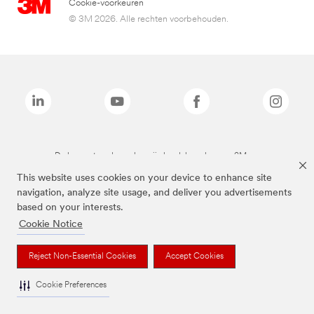
Cookie-voorkeuren
© 3M 2026. Alle rechten voorbehouden.
De bovenstaande merken zijn handelsmerken van 3M.we
This website uses cookies on your device to enhance site
navigation, analyze site usage, and deliver you advertisements
based on your interests.
Cookie Notice
Reject Non-Essential Cookies
Accept Cookies
Cookie Preferences