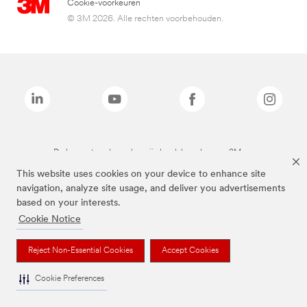
Cookie-voorkeuren
© 3M 2026. Alle rechten voorbehouden.
De bovenstaande merken zijn handelsmerken van 3M.we
This website uses cookies on your device to enhance site
navigation, analyze site usage, and deliver you advertisements
based on your interests.
Cookie Notice
Reject Non-Essential Cookies
Accept Cookies
Cookie Preferences