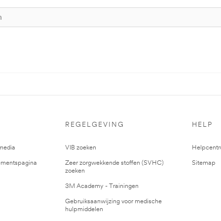
REGELGEVING
HELP
media
VIB zoeken
Helpcent
mentspagina
Zeer zorgwekkende stoffen (SVHC)
Sitemap
zoeken
3M Academy - Trainingen
Gebruiksaanwijzing voor medische
hulpmiddelen