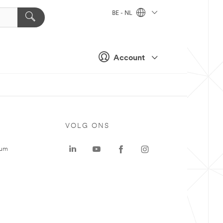
BE - NL
Account
VOLG ONS
rum